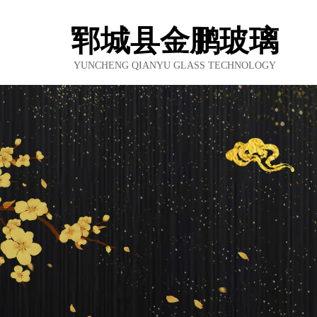
郓城县金鹏玻璃
YUNCHENG QIANYU GLASS TECHNOLOGY