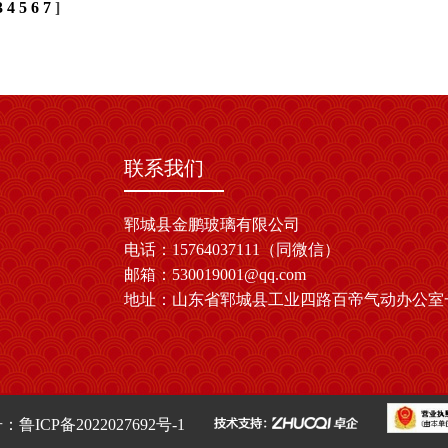
3
4
5
6
7
]
联系我们
郓城县金鹏玻璃有限公司
电话：15764037111（同微信）
邮箱：530019001@qq.com
地址：山东省郓城县工业四路百帝气动办公室
号：
鲁ICP备2022027692号-1