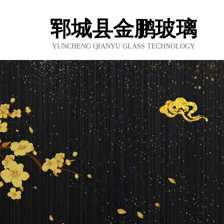
郓城县金鹏玻璃
YUNCHENG QIANYU GLASS TECHNOLOGY