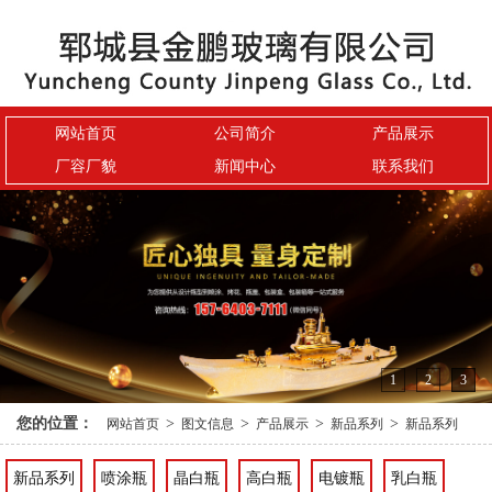
网站首页
公司简介
产品展示
厂容厂貌
新闻中心
联系我们
1
2
3
您的位置：
>
>
>
>
网站首页
图文信息
产品展示
新品系列
新品系列
新品系列
喷涂瓶
晶白瓶
高白瓶
电镀瓶
乳白瓶
蒙砂瓶
陶瓷瓶
茶油瓶
果酒瓶
洋酒瓶
小容量瓶